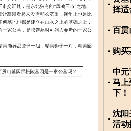
市交汇处，是东北独有的“凤鸣三市”之地。
择适
境让墓园看起来没有那么沉重，视角上也是比
任何墓地也都是建立在山水之上的基础之上，
百贯
的一家公墓，是您选墓时可列入参考的一家公
的精美随葬品套盒一组，精美狮子一对，精美圆
购买
中元
百贯山墓园跟松陵墓园是一家公墓吗？
马上
下！
沈阳
活动