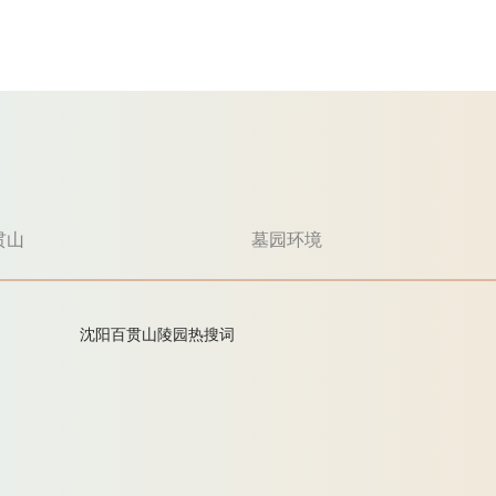
贯山
墓园环境
沈阳百贯山陵园热搜词