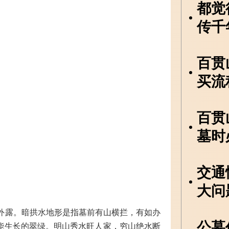
都觉
传千
百贯
买流
百贯
墓时
交通
大问
不外露。暗拱水地形是指墓前有山横拦，有如办
公墓
能生长的翠绿。明山秀水旺人家，穷山绝水断