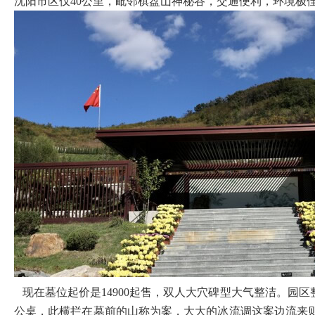
沈阳市区仅40公里，毗邻棋盘山神秘谷，交通便利，环境极佳
现在墓位起价是14900起售，双人大穴碑型大气整洁。园
公桌，此横拦在墓前的山称为案，大大的冰流调这案边流来