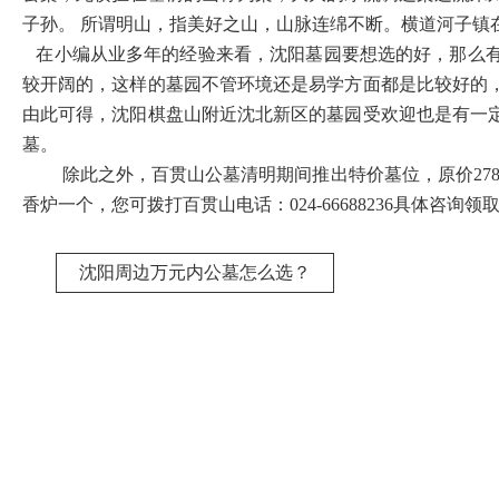
子孙。 所谓明山，指美好之山，山脉连绵不断。横道河子镇
在小编从业多年的经验来看，沈阳墓园要想选的好，那么有
较开阔的，这样的墓园不管环境还是易学方面都是比较好的
由此可得，沈阳棋盘山附近沈北新区的墓园受欢迎也是有一
墓。
除此之外，百贯山公墓清明期间推出特价墓位，原价27800
香炉一个，您可拨打百贯山电话：024-66688236具体咨询
沈阳周边万元内公墓怎么选？