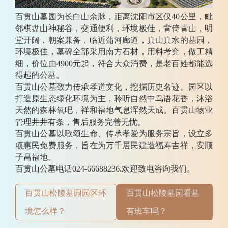
百贯山墓园为长白山余脉，距离沈阳市区仅40公里，毗
邻棋盘山神秘谷，交通便利，环境极佳，背倚青山，明
堂开阔，朝案兼备，临近蒲河廊道，真山真水的墓园，
环境极佳，墓碑全部采用南方石材，用料考究，做工精
细，价位由4900元起，符合大众消费，是老百姓都能选
得起的公墓。
百贯山公墓致力传承孝道文化，挖掘历史名迹。园区以
打造原生态绿化环境为主，聆听自然中鸟语花香，沐浴
天然的森林氧吧，祥和福地气息浑然天成。百贯山物业
管理井井有条，售后服务完善无忧。
百贯山公墓以歌颂生命、传承孝爱为服务宗旨，设立多
项惠民免费服务，旨在为万千居民建造福寿吉祥，安顺
子昌福地。
百贯山公墓电话024-66688236.欢迎致电咨询我们。
百贯山松陵墓园园区环
百贯山松陵墓园看墓
境怎么样？
有班车吗？