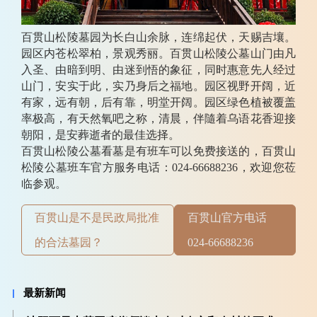
百贯山松陵墓园为长白山余脉，连绵起伏，天赐吉壤。
园区内苍松翠柏，景观秀丽。百贯山松陵公墓山门由凡
入圣、由暗到明、由迷到悟的象征，同时惠意先人经过
山门，安实于此，实乃身后之福地。园区视野开阔，近
有家，远有朝，后有靠，明堂开阔。园区绿色植被覆盖
率极高，有天然氧吧之称，清晨，伴隨着乌语花香迎接
朝阳，是安葬逝者的最佳选择。
百贯山松陵公墓看墓是有班车可以免费接送的，百贯山
松陵公墓班车官方服务电话：024-66688236，欢迎您莅
临参观。
百贯山是不是民政局批准
百贯山官方电话
的合法墓园？
024-66688236
最新新闻